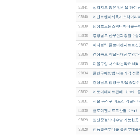
95841
생각지도 않은 임신을 하여
95840
에난트렌아세옥시스택아리미덱
95839
남성호르몬스택디아나볼구하
95838
충청남도 산부인과중절수술
95837
아나볼릭 클로미펜시트르산염 
95836
경상북도 약물낙태산부인과
95835
디볼구입 서스타논약효 네비
95834
클렌구매방법 디볼가격 정품
95833
경상남도 함양군 약물중절수
95832
에토미데이트판매 《ㅋr》 
95831
서울 동작구 미프진 약물낙
95830
클로미펜시트르산염《ㅋr》
95829
임신중절낙태수술 가능한곳 
95828
정품클렌부테롤 클렌부테롤